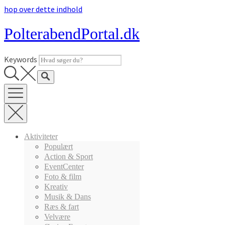
hop over dette indhold
9. maj 2016
PolterabendPortal.dk
Kitesurfing i København
Keywords
Aktiviteter
Populært
Action & Sport
EventCenter
Indlægsnavigation
Foto & film
Kreativ
Musik & Dans
Kitesurfing i København
Ræs & fart
Skriv et svar
Velvære