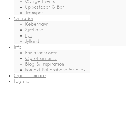
Øvrige Events
Spisesteder & Bar
Transport
Områder
København
Sjælland
Fyn
Jylland
Info
For annoncører
Opret annonce
Blog & inspiration
kontakt PolterabendPortal.dk
Opret annonce
Log ind