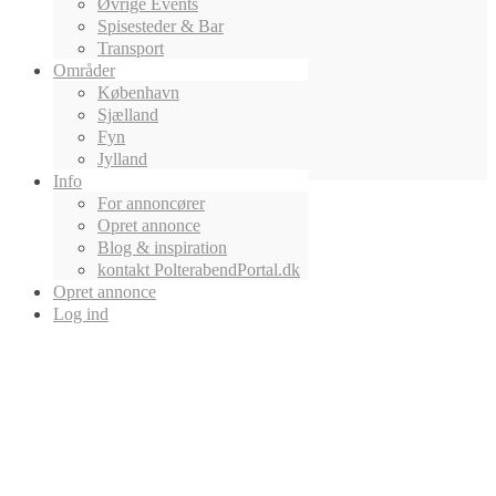
Øvrige Events
Spisesteder & Bar
Transport
Områder
København
Sjælland
Fyn
Jylland
Info
For annoncører
Opret annonce
Blog & inspiration
kontakt PolterabendPortal.dk
Opret annonce
Log ind