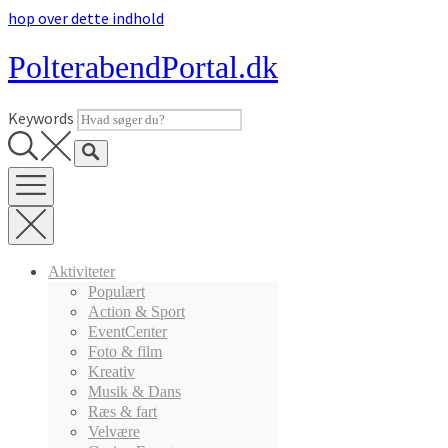
hop over dette indhold
14. marts 2016
PolterabendPortal.dk
clemens_forside_facade_
Keywords
Aktiviteter
Populært
Indlægsnavigation
Action & Sport
EventCenter
Foto & film
Bryggeriet Sct. Clemens Restaurant
Kreativ
Musik & Dans
Skriv et svar
Ræs & fart
Velvære
Login på PolterabendPortal med: