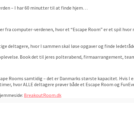
erden – I har 60 minutter til at finde hjem…
 fra computer-verdenen, hvor et “Escape Room” er et spil hvor m
gtige deltagere, hvor I sammen skal løse opgaver og finde ledetråd
es oplevelse. Book det til jeres polterabend, firmaarrangement, te
cape Rooms samtidig – det er Danmarks største kapacitet. Hvis I 
. 3 timer, hvor ALLE deltagere prøver både et Escape Room og FunEv
 hjemmeside:
BreakoutRoom.dk