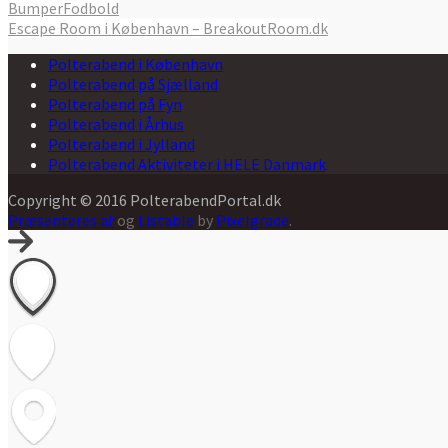
BumperFodbold
Escape Room i København – BreakoutRoom.dk
Polterabend i København
Polterabend på Sjælland
Polterabend på Fyn
Polterabend i Århus
Polterabend i Jylland
Polterabend Aktiviteter i HELE Danmark
Copyright © 2016 PolterabendPortal.dk
Præsenteres af
og
Listable
by
Pixelgrade
.