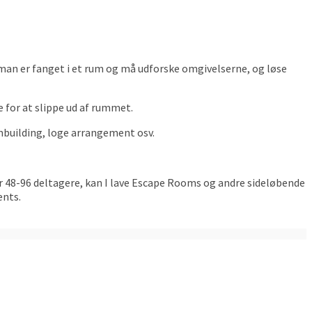
an er fanget i et rum og må udforske omgivelserne, og løse
e for at slippe ud af rummet.
ambuilding, loge arrangement osv.
er 48-96 deltagere, kan I lave Escape Rooms og andre sideløbende
ents.