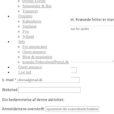
Bedøm denne aktivitet
Øvrige Events
Spisesteder & Bar
Login på PolterabendPortal med:
Transport
Områder
Din e-mailadresse vil ikke blive publiceret.
Krævede felter er ma
København
Sjælland
Fyn
Jylland
Info
For annoncører
Opret annonce
Blog & inspiration
Din anmeldelse
kontakt PolterabendPortal.dk
Opret annonce
Navn
*
Log ind
E-mail
*
Websted
Din bedømmelse af denne aktivitet:
Anmeldelsens overskrift: