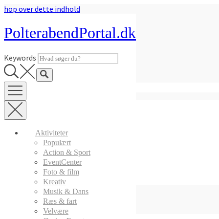
hop over dette indhold
Aktiviteter
>>
Spisesteder & Bar
PolterabendPortal.dk
Restaurant Bones Aalborg
Keywords
Get a taste of the old american
9817 1000
www.bones.dk
Godt kød til en fornuftig pris.
Billede galleri
Alle billeder (1)
Aktiviteter
Populært
Action & Sport
EventCenter
Foto & film
Kreativ
Skriv en anmeldelse
Anmeldelse
Musik & Dans
Del
Del
Ræs & fart
Velvære