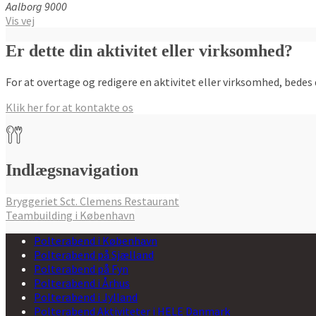
Aalborg
9000
Vis vej
Er dette din aktivitet eller virksomhed?
For at overtage og redigere en aktivitet eller virksomhed, bedes 
Klik her for at kontakte os
Indlægsnavigation
Bryggeriet Sct. Clemens Restaurant
Teambuilding i København
Polterabend i København
Polterabend på Sjælland
Polterabend på Fyn
Polterabend i Århus
Polterabend i Jylland
Polterabend Aktiviteter i HELE Danmark