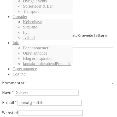
Øvrige Events
Polterabend – wikipedia
Spisesteder & Bar
Transport
Skriv et svar
Områder
København
Login på PolterabendPortal med:
Sjælland
Fyn
Din e-mailadresse vil ikke blive publiceret.
Krævede felter er
Jylland
markeret med
*
Info
For annoncører
Opret annonce
Blog & inspiration
kontakt PolterabendPortal.dk
Opret annonce
Log ind
Kommentar
*
Navn
*
E-mail
*
Websted