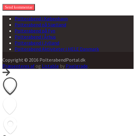
Polterabend i København
Polterabend på Sjælland
Polterabend på Fyn
Polterabend i Århus
Polterabend i Jylland
Polterabend Aktiviteter i HELE Danmark
Copyright © 2016 PolterabendPortal.dk
Præsenteres af
og
Listable
by
Pixelgrade
.