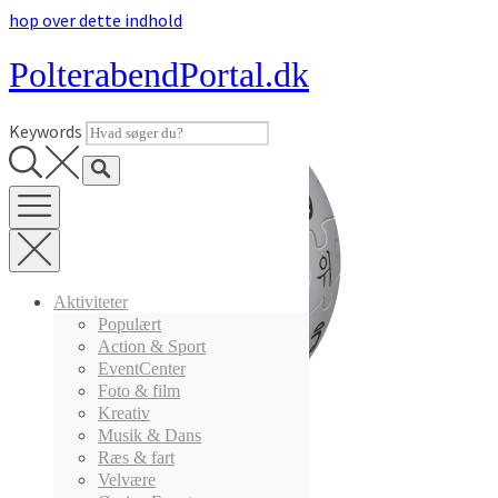
hop over dette indhold
22. februar 2016
PolterabendPortal.dk
Wikipedia-logo-v2.svg
Keywords
Aktiviteter
Populært
Action & Sport
EventCenter
Foto & film
Kreativ
Musik & Dans
Ræs & fart
Indlægsnavigation
Velvære